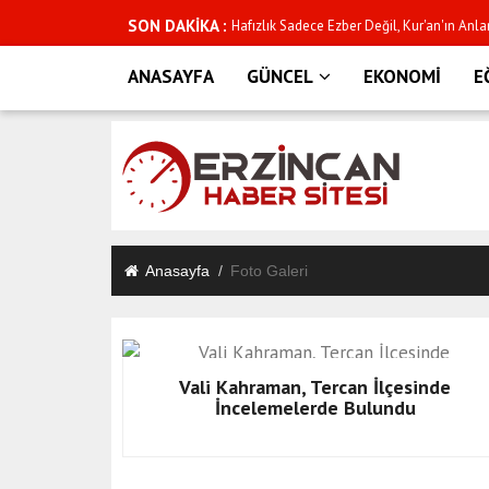
SON DAKİKA :
Hafızlık Sadece Ezber Değil, Kur'an'ın Anl
Erzincan Ticaret ve Sanayi Odası Başkan
ANASAYFA
GÜNCEL
EKONOMİ
E
Ziyaretleri: "Saha Yalnızca Seçim Dönemine
Geleceğin Hafızlarıyla Bir Araya Geldiler
Süleyman Tan’dan ETSO Üyelerine Ziyaret
Devam Ediyoruz"
30 Yıllık Silah Arkadaşlığından Vefa Örneği:
Anasayfa
Foto Galeri
Arkadaşları Düğünde Buluştu
ERZİNCAN’DA KAVŞAKTA KAZA: 2'Sİ AĞIR 
Tan'dan, Üye Ziyaretleri: "Ortak Akıl ve Güçl
Vali Kahraman, Tercan İlçesinde
İncelemelerde Bulundu
ANALİG TENİSTE ERZİNCAN RÜZGÂRI
Minik Öğrencilere Trafik Dedektifi Eğitimi