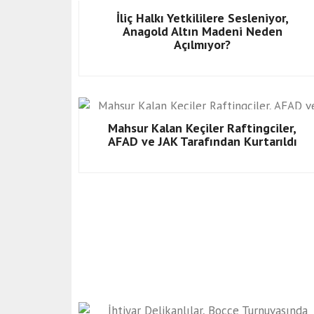
Erzincanlı Millî Atıcı Galip Berat Afal’dan 
İliç Halkı Yetkililere Sesleniyor,
Anagold Altın Madeni Neden
Açılmıyor?
Mahsur Kalan Keçiler Raftingciler,
AFAD ve JAK Tarafından Kurtarıldı