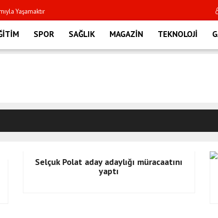
amıyla Yaşamaktır
 Adayı Süleyman Tan'dan Üye
ĞİTİM
SPOR
SAĞLIK
MAGAZİN
TEKNOLOJİ
G
 Ait Değildir"
: "Gönül Köprüleri Kurmaya
 Şehit Ailesi ve Asker
3 YARALI!
Selçuk Polat aday adaylığı müracaatını
ü Birliktelik" Vurgusu
yaptı