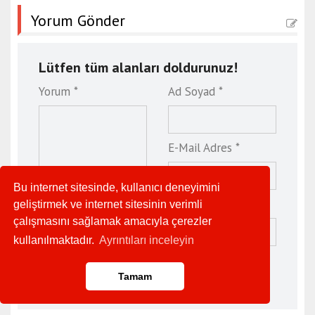
Yorum Gönder
Lütfen tüm alanları doldurunuz!
Yorum *
Ad Soyad *
E-Mail Adres *
Bu internet sitesinde, kullanıcı deneyimini
Web Site
geliştirmek ve internet sitesinin verimli
çalışmasını sağlamak amacıyla çerezler
kullanılmaktadır.
Ayrıntıları inceleyin
Tamam
Yorum Gönder