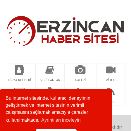
FİRMA REHBERİ
SERİ İLANLAR
GALERİ
VİDEO
Bu internet sitesinde, kullanıcı deneyimini
KÜNYE
YAZARLAR
İLETİŞİM
RSS
geliştirmek ve internet sitesinin verimli
çalışmasını sağlamak amacıyla çerezler
kullanılmaktadır.
Ayrıntıları inceleyin
Copyright © 2020.Erzincan Haber Sitesi Her Hakkı Saklıdır.