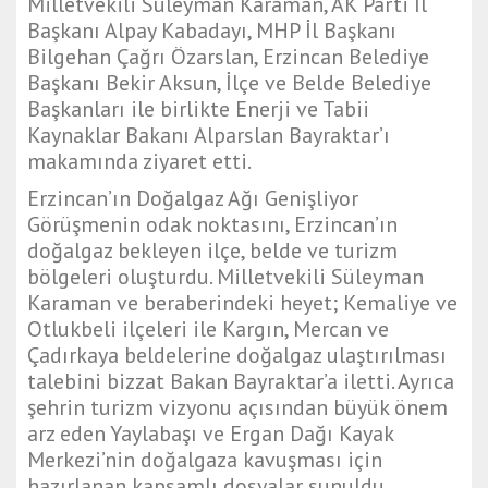
Milletvekili Süleyman Karaman, AK Parti İl
Başkanı Alpay Kabadayı, MHP İl Başkanı
Bilgehan Çağrı Özarslan, Erzincan Belediye
Başkanı Bekir Aksun, İlçe ve Belde Belediye
Başkanları ile birlikte Enerji ve Tabii
Kaynaklar Bakanı Alparslan Bayraktar’ı
makamında ziyaret etti.
Erzincan’ın Doğalgaz Ağı Genişliyor
Görüşmenin odak noktasını, Erzincan’ın
doğalgaz bekleyen ilçe, belde ve turizm
bölgeleri oluşturdu. Milletvekili Süleyman
Karaman ve beraberindeki heyet; Kemaliye ve
Otlukbeli ilçeleri ile Kargın, Mercan ve
Çadırkaya beldelerine doğalgaz ulaştırılması
talebini bizzat Bakan Bayraktar’a iletti. Ayrıca
şehrin turizm vizyonu açısından büyük önem
arz eden Yaylabaşı ve Ergan Dağı Kayak
Merkezi’nin doğalgaza kavuşması için
hazırlanan kapsamlı dosyalar sunuldu.