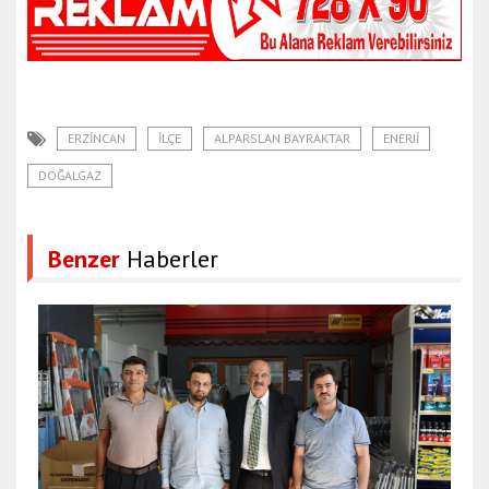
ERZINCAN
ILÇE
ALPARSLAN BAYRAKTAR
ENERJI
DOĞALGAZ
Benzer
Haberler