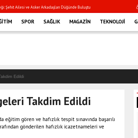
eği: Şehit Ailesi ve Asker Arkadaşları Düğünde Buluştu
ERZİNCAN’DA KAVŞAK
ĞİTİM
SPOR
SAĞLIK
MAGAZİN
TEKNOLOJİ
G
Takdim Edildi
geleri Takdim Edildi
da eğitim gören ve hafızlık tespit sınavında başarılı
arafından gönderilen hafızlık icazetnameleri ve