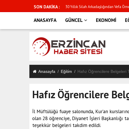
SON DAKİKA :
eri Kurmaya Devam Ediyoruz"
30 Yıllık Silah Arkadaşlığından Vefa Örn
ANASAYFA
GÜNCEL
EKONOMİ
E
Anasayfa
Eği̇ti̇m
Hafız Öğrencilere Belgeleri 
Hafız Öğrencilere Bel
İl Müftülüğü fuaye salonunda, Kur’an kursların
olan 28 öğrenciye, Diyanet İşleri Başkanlığı t
teşekkür belgeleri takdim edildi.