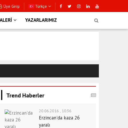
Üye Girişi
Türkçe
TA KAZA: 2'Sİ AĞIR 3 YARALI!
T
ALERİ
YAZARLARIMIZ
Trend Haberler
20.06.2016 , 10:36
Erzincan'da kaza 26
yaralı