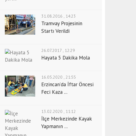
31.08.2016 , 14:23
Tramvay Projesinin
Startı Verildi
26.07.2017 , 12:29
Hayata 5 Dakika Mola
16.05.2020 , 21:55
Erzincan’da İftar Öncesi
Feci Kaza ...
13.02.2020 , 11:12
İlçe Merkezinde Kayak
Yapmanın ...