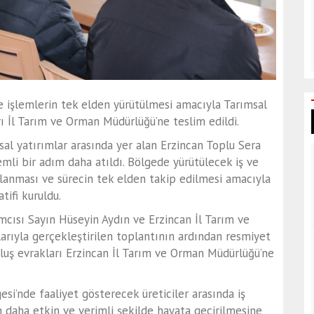
ve işlemlerin tek elden yürütülmesi amacıyla Tarımsal
ı İl Tarım ve Orman Müdürlüğü’ne teslim edildi.
al yatırımlar
arasında yer alan
Erzincan Toplu Sera
li bir adım daha atıldı. Bölgede yürütülecek iş ve
ğlanması ve sürecin tek elden takip edilmesi amacıyla
tifi
kuruldu.
ımcısı Sayın Hüseyin Aydın
ve
Erzincan İl Tarım ve
arıyla gerçekleştirilen toplantının ardından resmiyet
uluş evrakları Erzincan İl Tarım ve Orman Müdürlüğü’ne
esi’nde faaliyet gösterecek üreticiler arasında
iş
ın daha etkin ve verimli şekilde hayata geçirilmesine