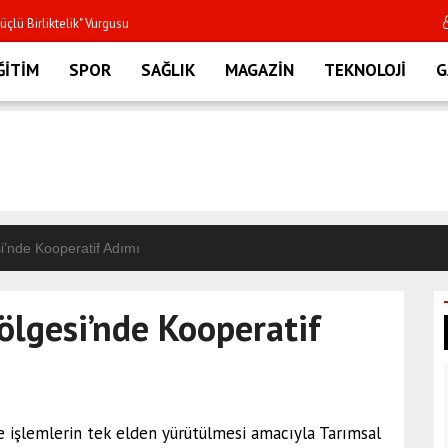
Minik Öğrencilere Tra
ĞİTİM
SPOR
SAĞLIK
MAGAZİN
TEKNOLOJİ
G
i’nde Kooperatif Adımı
ölgesi’nde Kooperatif
ve işlemlerin tek elden yürütülmesi amacıyla Tarımsal