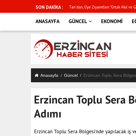
SON DAKİKA :
rgusu
ANALİG TENİSTE ERZİNCAN RÜZGÂRI
ANASAYFA
GÜNCEL
EKONOMİ
E
Anasayfa
Güncel
Erzincan Toplu Sera Bölges
Erzincan Toplu Sera B
Adımı
Erzincan Toplu Sera Bölgesi’nde yapılacak iş 