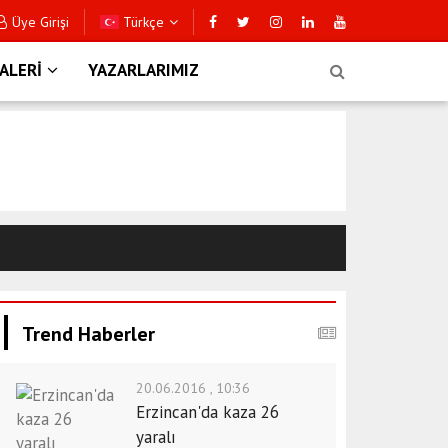
Üye Girişi
Türkçe
fik Dedektifi Eğitimi
E
ALERİ
YAZARLARIMIZ
Trend Haberler
20.06.2016 , 10:36
Erzincan'da kaza 26
yaralı