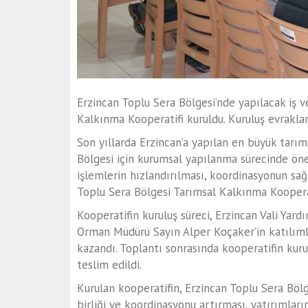
Erzincan Toplu Sera Bölgesi’nde yapılacak iş 
Kalkınma Kooperatifi kuruldu. Kuruluş evraklar
Son yıllarda Erzincan’a yapılan
en büyük tarıms
Bölgesi
için kurumsal yapılanma sürecinde önem
işlemlerin hızlandırılması, koordinasyonun sa
Toplu Sera Bölgesi Tarımsal Kalkınma Koopera
Kooperatifin kuruluş süreci,
Erzincan Vali Yard
Orman Müdürü Sayın Alper
Koçaker
’in
katılıml
kazandı. Toplantı sonrasında kooperatifin kur
teslim edildi.
Kurulan kooperatifin, Erzincan Toplu Sera Bölg
birliği ve koordinasyonu artırması
, yatırımlar